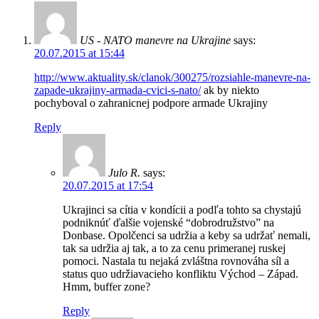
US - NATO manevre na Ukrajine
says:
20.07.2015 at 15:44
http://www.aktuality.sk/clanok/300275/rozsiahle-manevre-na-
zapade-ukrajiny-armada-cvici-s-nato/
ak by niekto
pochyboval o zahranicnej podpore armade Ukrajiny
Reply
Julo R.
says:
20.07.2015 at 17:54
Ukrajinci sa cítia v kondícii a podľa tohto sa chystajú
podniknúť ďalšie vojenské “dobrodružstvo” na
Donbase. Opolčenci sa udržia a keby sa udržať nemali,
tak sa udržia aj tak, a to za cenu primeranej ruskej
pomoci. Nastala tu nejaká zvláštna rovnováha síl a
status quo udržiavacieho konfliktu Východ – Západ.
Hmm, buffer zone?
Reply