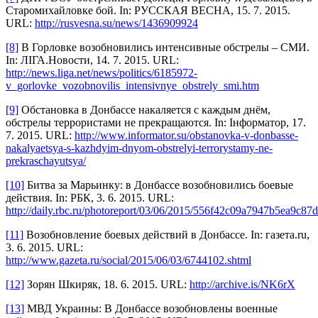
Старомихайловке бой. In: РУССКАЯ ВЕСНА, 15. 7. 2015.
URL:
http://rusvesna.su/news/1436909924
[8]
В Горловке возобновились интенсивные обстрелы – СМИ.
In: ЛІГА.Новости, 14. 7. 2015. URL:
http://news.liga.net/news/politics/6185972-
v_gorlovke_vozobnovilis_intensivnye_obstrely_smi.htm
[9]
Обстановка в Донбассе накаляется с каждым днём,
обстрелы террористами не прекращаются. In: Інформатор, 17.
7. 2015. URL:
http://www.informator.su/obstanovka-v-donbasse-
nakalyaetsya-s-kazhdyim-dnyom-obstrelyi-terrorystamy-ne-
prekraschayutsya/
[10]
Битва за Марьинку: в Донбассе возобновились боевые
действия. In: РБК, 3. 6. 2015. URL:
http://daily.rbc.ru/photoreport/03/06/2015/556f42c09a7947b5ea9c87
[11]
Возобновление боевых действий в Донбассе. In: газета.ru,
3. 6. 2015. URL:
http://www.gazeta.ru/social/2015/06/03/6744102.shtml
[12]
Зорян Шкиряк, 18. 6. 2015. URL:
http://archive.is/NK6rX
[13]
​МВД Украины: В Донбассе возобновлены военные