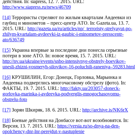
действия. In: siapress, 12. 7. 2015. URL:
http://www.siapress.ru/news/46709
[14]
Террористы стреляют по жилым кварталам Авдеевки из
гаубиц и минометов – пресс-центр АТО. In: Gazeta.ua, 13. 7.
2015. URL:
http://gazeta.ua/ru/articles/np/_terroristy-strelyayut-po-
zhilym-kvartalam-avdeevki-iz-gaubic-i-minometov-presscentr-
ato/636749
[15]
Украина впервые за последние дни понесла серьезные
потери в зоне АТО. In: новое время, 15. 7. 2015. URL:
http://nv.ua/ukraine/events/snbo-intensivnye-obstrely-boevikov-
unesli-zhizni-vosmeryh-silovikov-16-poluchili-raneniya–59283.html
[16]
КРУШИЛИН, Егор: Донецк, Горловка, Марьинка и
Авдеевка подверглись многочасовому обстрелу (фото). In:
ФАКТЫ, 19. 7. 2015. URL:
http://fakty.ua/203057-doneck-
gorlovka-marinka-i-avdeevka-podverglis-mnogochasovomu-
obstrelu-foto
[17]
Зорян Шкиряк, 18. 6. 2015. URL:
http://archive.is/NK6rX
[18]
Боевые действия на Донбассе вот-вот возобновятся. In:
Версия, 13. 7. 2015. URL:
https://versia.ru/so-dnya-na-den-
opolchency-dnr-lnr-perejdut-v-nastuplenie