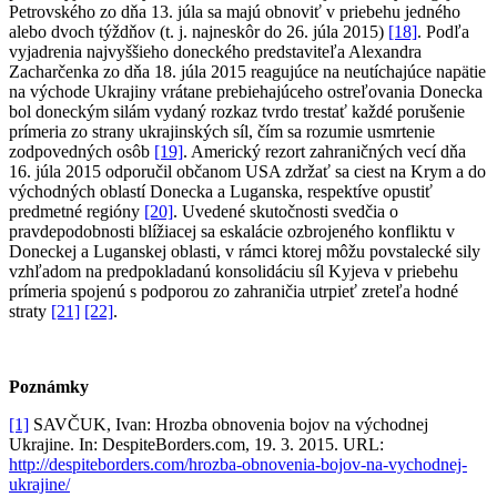
Petrovského zo dňa 13. júla sa majú obnoviť v priebehu jedného
alebo dvoch týždňov (t. j. najneskôr do 26. júla 2015)
[18]
. Podľa
vyjadrenia najvyššieho doneckého predstaviteľa Alexandra
Zacharčenka zo dňa 18. júla 2015 reagujúce na neutíchajúce napätie
na východe Ukrajiny vrátane prebiehajúceho ostreľovania Donecka
bol doneckým silám vydaný rozkaz tvrdo trestať každé porušenie
prímeria zo strany ukrajinských síl, čím sa rozumie usmrtenie
zodpovedných osôb
[19]
. Americký rezort zahraničných vecí dňa
16. júla 2015 odporučil občanom USA zdržať sa ciest na Krym a do
východných oblastí Donecka a Luganska, respektíve opustiť
predmetné regióny
[20]
. Uvedené skutočnosti svedčia o
pravdepodobnosti blížiacej sa eskalácie ozbrojeného konfliktu v
Doneckej a Luganskej oblasti, v rámci ktorej môžu povstalecké sily
vzhľadom na predpokladanú konsolidáciu síl Kyjeva v priebehu
prímeria spojenú s podporou zo zahraničia utrpieť zreteľa hodné
straty
[21]
[22]
.
Poznámky
[1]
SAVČUK, Ivan: Hrozba obnovenia bojov na východnej
Ukrajine. In: DespiteBorders.com, 19. 3. 2015. URL:
http://despiteborders.com/hrozba-obnovenia-bojov-na-vychodnej-
ukrajine/