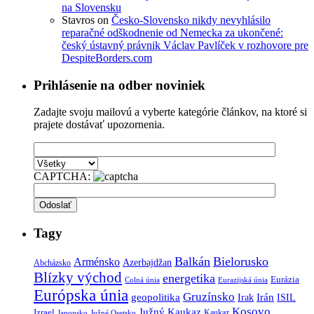
na Slovensku
Stavros
on
Česko-Slovensko nikdy nevyhlásilo
reparačné odškodnenie od Nemecka za ukončené:
český ústavný právnik Václav Pavlíček v rozhovore pre
DespiteBorders.com
Prihlásenie na odber noviniek
Zadajte svoju mailovú a vyberte kategórie článkov, na ktoré si
prajete dostávať upozornenia.
CAPTCHA:
Tagy
Balkán
Bielorusko
Arménsko
Azerbajdžan
Abcházsko
Blízky východ
energetika
Eurázia
Colná únia
Eurazijská únia
Európska únia
Gruzínsko
geopolitika
Irán
ISIL
Irak
Kosovo
Južný Kaukaz
Izrael
Kaukaz
Japonsko
Južné Osetsko