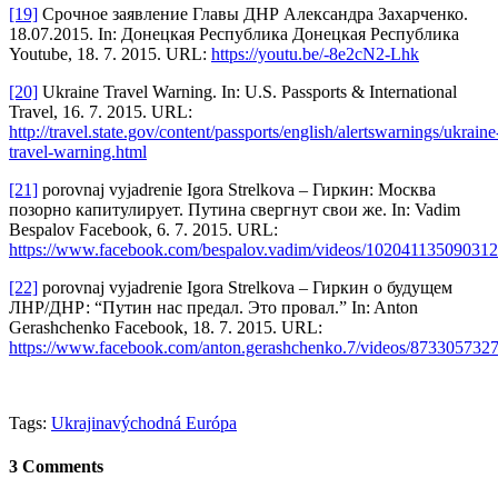
[19]
Срочное заявление Главы ДНР Александра Захарченко.
18.07.2015. In: Донецкая Республика Донецкая Республика
Youtube, 18. 7. 2015. URL:
https://youtu.be/-8e2cN2-Lhk
[20]
Ukraine Travel Warning. In: U.S. Passports & International
Travel, 16. 7. 2015. URL:
http://travel.state.gov/content/passports/english/alertswarnings/ukraine
travel-warning.html
[21]
porovnaj vyjadrenie Igora Strelkova – Гиркин: Москва
позорно капитулирует. Путина свергнут свои же. In: Vadim
Bespalov Facebook, 6. 7. 2015. URL:
https://www.facebook.com/bespalov.vadim/videos/102041135090312
[22]
porovnaj vyjadrenie Igora Strelkova – Гиркин о будущем
ЛНР/ДНР: “Путин нас предал. Это провал.” In: Anton
Gerashchenko Facebook, 18. 7. 2015. URL:
https://www.facebook.com/anton.gerashchenko.7/videos/873305732
Tags:
Ukrajina
východná Európa
3 Comments