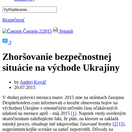
Bezpečnosť
Časopis 2/2015
Separát
3
Zhoršovanie bezpečnostnej
situácie na východe Ukrajiny
by
Andrej Kováč
20.07.2015
V druhej polovici mesiaca marec 2015 sme na stránkach časopisu
Despiteborders.com informovali o hrozbe obnovenia bojov na
východnej Ukrajine s orientačným určením času očakávaných
udalostí na mesiace apríl – máj 2015
[1]
. Napriek vtedy uvedeným
skutočnostiam zahrňujúcim fakt, že plán, na ktorom sa zakladá
minský proces, obsahuje isté takpovediac časované bomby
[2]
[3]
,
najpesimistickejšie scenáre sa zatiaľ nepotvrdili. Dôvody na