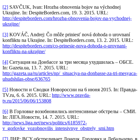
[2]
SAVČUK, Ivan: Hrozba obnovenia bojov na východnej
Ukrajine. In: DespiteBorders.com, 19. 3. 2015. URL:
http://despiteborders.com/hrozba-obnovenia-bojov-na-vychodnej-
ukrajine/
[3]
KOVÁČ, Andrej: Čo môže priniesť nová dohoda o urovnaní
konfliktu na Ukrajine. In: DespiteBorders.com, 13. 2. 2015. URL:
http://despiteborders.com/co-prinesie-nova-dohoda-o-urovnani-
konfliktu-na-ukrajine/
[4]
Ситуация на Донбассе за три месяца ухудшилась – ОБСЕ.
In: Gazeta.ua, 13. 7. 2015. URL:
http://gazeta.ua/ru/articles/np/_situaciya-na-donbasse-za-tri-mesyaca-
uhudshilas-obse/636765
[5]
Новости и Сводки Новороссии на 6 июня 2015. In: Правда-
TV.ru, 6. 6. 2015. URL:
http://www.pravda-
tv.ru/2015/06/06/153808
[6]
В Горловке возобновились интенсивные обстрелы – СМИ.
In: ЛІГА.Новости, 14. 7. 2015. URL:
http://news.liga.net/news/politics/6185972-
v_gorlovke_vozobnovilis_intensivnye_obstrely_smi.htm
[7]
ДНР: ВСУ обстреливает Донецк, Горловку и Дебальцево, в