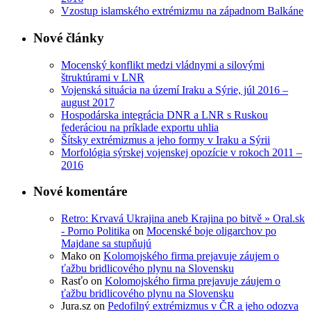
Vzostup islamského extrémizmu na západnom Balkáne
Nové články
Mocenský konflikt medzi vládnymi a silovými
štruktúrami v LNR
Vojenská situácia na území Iraku a Sýrie, júl 2016 –
august 2017
Hospodárska integrácia DNR a LNR s Ruskou
federáciou na príklade exportu uhlia
Šítsky extrémizmus a jeho formy v Iraku a Sýrii
Morfológia sýrskej vojenskej opozície v rokoch 2011 –
2016
Nové komentáre
Retro: Krvavá Ukrajina aneb Krajina po bitvě » Oral.sk
- Porno Politika
on
Mocenské boje oligarchov po
Majdane sa stupňujú
Mako
on
Kolomojského firma prejavuje záujem o
ťažbu bridlicového plynu na Slovensku
Rasťo
on
Kolomojského firma prejavuje záujem o
ťažbu bridlicového plynu na Slovensku
Jura.sz
on
Pedofilný extrémizmus v ČR a jeho odozva