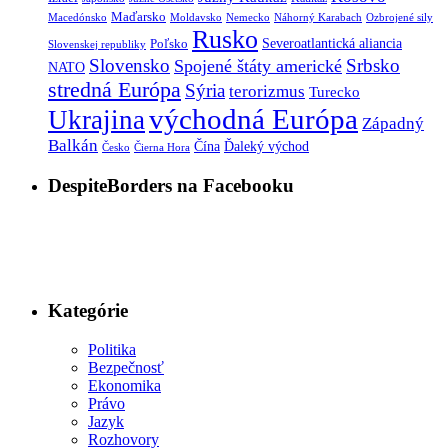
Maďarsko
Macedónsko
Moldavsko
Nemecko
Náhorný Karabach
Ozbrojené sily
Rusko
Severoatlantická aliancia
Poľsko
Slovenskej republiky
Slovensko
Srbsko
Spojené štáty americké
NATO
stredná Európa
Sýria
terorizmus
Turecko
východná Európa
Ukrajina
Západný
Balkán
Ďaleký východ
Čína
Česko
Čierna Hora
DespiteBorders na Facebooku
Kategórie
Politika
Bezpečnosť
Ekonomika
Právo
Jazyk
Rozhovory