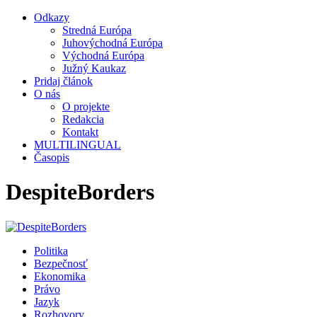
Odkazy
Stredná Európa
Juhovýchodná Európa
Východná Európa
Južný Kaukaz
Pridaj článok
O nás
O projekte
Redakcia
Kontakt
MULTILINGUAL
Časopis
DespiteBorders
Politika
Bezpečnosť
Ekonomika
Právo
Jazyk
Rozhovory