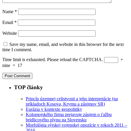
Name
*
Email
*
Website
Save my name, email, and website in this browser for the next
time I comment.
Time limit is exhausted. Please reload the CAPTCHA.
+
nine
=
17
TOP články
Princíp územnej celistvosti a jeho interpretácie (na
príkladoch Kosova, Krymu a záujmov SR)
Eurázia v kontexte geopolitiky
Kolomojského firma prejavuje záujem o ťažbu
bridlicového plynu na Slovensku
Morfológia sýrskej vojenskej opozície v rokoch 2011 –
2016