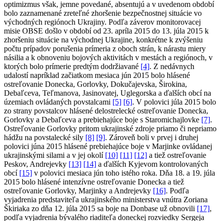
optimizmus však, jemne povedané, absentujú a v uvedenom období
bolo zaznamenané zreteľné zhoršenie bezpečnostnej situácie vo
východných regiónoch Ukrajiny. Podľa záverov monitorovacej
misie OBSE došlo v období od 23. apríla 2015 do 13. júla 2015 k
zhoršeniu situácie na východnej Ukrajine, konkrétne k zvýšeniu
počtu prípadov porušenia prímeria z oboch strán, k nárastu miery
násilia a k obnoveniu bojových aktivitách v mestách a regiónoch, v
ktorých bolo prímerie predtým dodržiavané
[4]
. Z nedávnych
udalostí napríklad začiatkom mesiaca jún 2015 bolo hlásené
ostreľovanie Donecka, Gorlovky, Dokučajevska, Širokina,
Debaľceva, Teľmanova, Jasinovatej, Uglegorska a ďalších obcí na
územiach ovládaných povstalcami
[5]
[6]
. V polovici júla 2015 bolo
zo strany povstalcov hlásené delostrelecké ostreľovanie Donecka,
Gorlovky a Debaľceva a prebiehajúce boje s Staromichajlovke
[7]
.
Ostreľovanie Gorlovky pritom ukrajinské zdroje priamo či nepriamo
hádžu na povstalecké sily
[8]
[9]
. Zároveň boli v prvej i druhej
polovici júna 2015 hlásené prebiehajúce boje v Marjinke ovládanej
ukrajinskými silami a v jej okolí
[10]
[11]
[12]
a tiež ostreľovanie
Peskov, Andrejevky
[13]
[14]
a ďalších Kyjevom kontrolovaných
obcí
[15]
v polovici mesiaca jún toho istého roka. Dňa 18. a 19. júla
2015 bolo hlásené intenzívne ostreľovanie Donecka a tiež
ostreľovanie Gorlovky, Marjinky a Andrejevky
[16]
. Podľa
vyjadrenia predstaviteľa ukrajinského ministerstva vnútra Zoriana
Škiriaka zo dňa 12. júla 2015 sa boje na Donbase už obnovili
[17]
,
podľa vyjadrenia bývalého riaditeľa doneckej rozviedky Sergeja