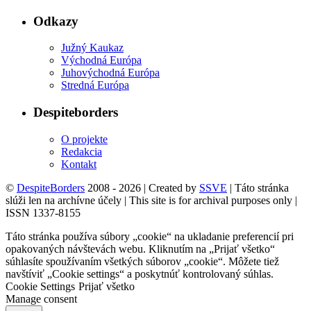
Odkazy
Južný Kaukaz
Východná Európa
Juhovýchodná Európa
Stredná Európa
Despiteborders
O projekte
Redakcia
Kontakt
©
DespiteBorders
2008 - 2026 | Created by
SSVE
| Táto stránka
slúži len na archívne účely | This site is for archival purposes only |
ISSN 1337-8155
Táto stránka používa súbory „cookie“ na ukladanie preferencií pri
opakovaných návštevách webu. Kliknutím na „Prijať všetko“
súhlasíte spoužívaním všetkých súborov „cookie“. Môžete tiež
navštíviť „Cookie settings“ a poskytnúť kontrolovaný súhlas.
Cookie Settings
Prijať všetko
Manage consent