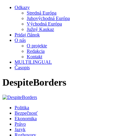
Odkazy
Stredná Európa
Juhovýchodná Európa
Východná Európa
Južný Kaukaz
Pridaj článok
O nás
O projekte
Redakcia
Kontakt
MULTILINGUAL
Časopis
DespiteBorders
Politika
Bezpečnosť
Ekonomika
Právo
Jazyk
Rozhovory