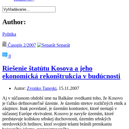
Author:
Politika
Časopis 2/2007
Separát
0
Riešenie štatútu Kosova a jeho
ekonomická rekonštrukcia v budúcnosti
Autor:
Zvonko Taneski
, 15.11.2007
Aj v súčasnom období sme na Balkáne svedkami toho, že Kosovo
je ťažko definovateľné územie. Je územím stretov rozličných etník a
záujmov. Inak povedané, je územím kontrastov, ktoré nemajú v
súčasnej Európe ekvivalent. Kosovo je navyše územím, ktoré
predstavuje kolískou srbskej duchovnosti, územím srbských
stredovekých hrdinov, ktorí svojimi telami bránili prenikaniu