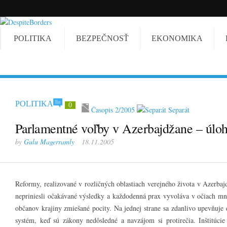
POLITIKA
BEZPEČNOSŤ
EKONOMIKA
POLITIKA
0
Časopis 2/2005
Separát
Parlamentné voľby v Azerbajdžane – úlo
by
Gulu Magerramly
18.11.2005
Reformy, realizované v rozličných oblastiach verejného života v Azerbajdž
nepriniesli očakávané výsledky a každodenná prax vyvoláva v očiach m
občanov krajiny zmiešané pocity. Na jednej strane sa zdanlivo upevňuje
systém, keď sú zákony nedôsledné a navzájom si protirečia. Inštitúci