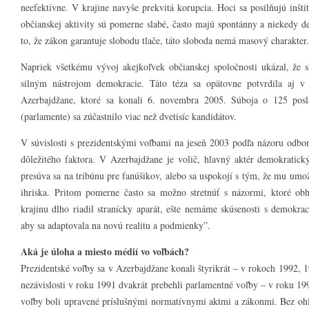
neefektívne. V krajine navyše prekvitá korupcia. Hoci sa posilňujú inštit
občianskej aktivity sú pomerne slabé, často majú spontánny a niekedy de
to, že zákon garantuje slobodu tlače, táto sloboda nemá masový charakter.
Napriek všetkému vývoj akejkoľvek občianskej spoločnosti ukázal, že sl
silným nástrojom demokracie. Táto téza sa opätovne potvrdila aj v
Azerbajdžane, ktoré sa konali 6. novembra 2005. Súboja o 125 posla
(parlamente) sa zúčastnilo viac než dvetisíc kandidátov.
V súvislosti s prezidentskými voľbami na jeseň 2003 podľa názoru odbor
dôležitého faktora. V Azerbajdžane je volič, hlavný aktér demokratic
presúva sa na tribúnu pre fanúšikov, alebo sa uspokojí s tým, že mu umož
ihriska. Pritom pomerne často sa možno stretnúť s názormi, ktoré ob
krajinu dlho riadil stranícky aparát, ešte nemáme skúsenosti s demokrac
aby sa adaptovala na novú realitu a podmienky”.
Aká je úloha a miesto médií vo voľbách?
Prezidentské voľby sa v Azerbajdžane konali štyrikrát – v rokoch 1992, 
nezávislosti v roku 1991 dvakrát prebehli parlamentné voľby – v roku 199
voľby boli upravené príslušnými normatívnymi aktmi a zákonmi. Bez ohľ