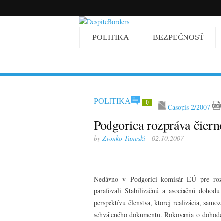
POLITIKA
BEZPEČNOSŤ
POLITIKA
0
Časopis 2/2007
Podgorica rozpráva čier
by
Zvonko Taneski
02.10.2007
Nedávno v Podgorici komisár EÚ pre rozš
parafovali Stabilizačnú a asociačnú dohod
perspektívu členstva, ktorej realizácia, samo
schváleného dokumentu. Rokovania o dohode tr