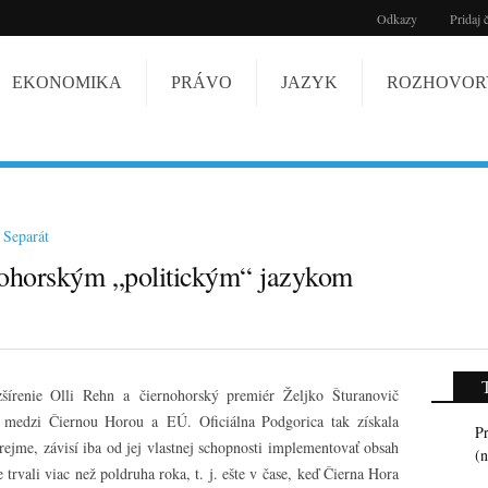
Odkazy
Pridaj 
EKONOMIKA
PRÁVO
JAZYK
ROZHOVOR
Separát
nohorským „politickým“ jazykom
írenie Olli Rehn a čiernohorský premiér Željko Šturanovič
u medzi Čiernou Horou a EÚ. Oficiálna Podgorica tak získala
Pr
zrejme, závisí iba od jej vlastnej schopnosti implementovať obsah
(
vali viac než poldruha roka, t. j. ešte v čase, keď Čierna Hora