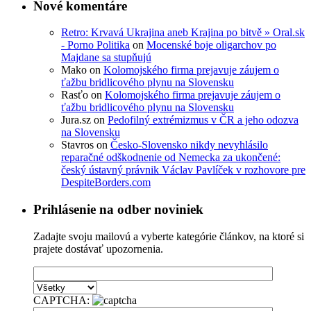
Nové komentáre
Retro: Krvavá Ukrajina aneb Krajina po bitvě » Oral.sk
- Porno Politika
on
Mocenské boje oligarchov po
Majdane sa stupňujú
Mako
on
Kolomojského firma prejavuje záujem o
ťažbu bridlicového plynu na Slovensku
Rasťo
on
Kolomojského firma prejavuje záujem o
ťažbu bridlicového plynu na Slovensku
Jura.sz
on
Pedofilný extrémizmus v ČR a jeho odozva
na Slovensku
Stavros
on
Česko-Slovensko nikdy nevyhlásilo
reparačné odškodnenie od Nemecka za ukončené:
český ústavný právnik Václav Pavlíček v rozhovore pre
DespiteBorders.com
Prihlásenie na odber noviniek
Zadajte svoju mailovú a vyberte kategórie článkov, na ktoré si
prajete dostávať upozornenia.
CAPTCHA: