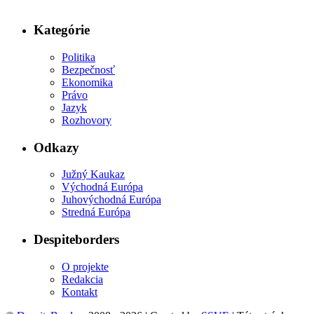
Kategórie
Politika
Bezpečnosť
Ekonomika
Právo
Jazyk
Rozhovory
Odkazy
Južný Kaukaz
Východná Európa
Juhovýchodná Európa
Stredná Európa
Despiteborders
O projekte
Redakcia
Kontakt