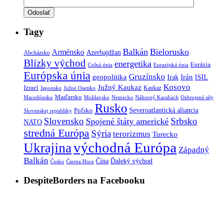
Tagy
Balkán
Bielorusko
Arménsko
Azerbajdžan
Abcházsko
Blízky východ
energetika
Eurázia
Colná únia
Eurazijská únia
Európska únia
Gruzínsko
geopolitika
Irán
ISIL
Irak
Kosovo
Južný Kaukaz
Izrael
Kaukaz
Japonsko
Južné Osetsko
Maďarsko
Macedónsko
Moldavsko
Nemecko
Náhorný Karabach
Ozbrojené sily
Rusko
Severoatlantická aliancia
Poľsko
Slovenskej republiky
Slovensko
Srbsko
Spojené štáty americké
NATO
stredná Európa
Sýria
terorizmus
Turecko
východná Európa
Ukrajina
Západný
Balkán
Ďaleký východ
Čína
Česko
Čierna Hora
DespiteBorders na Facebooku