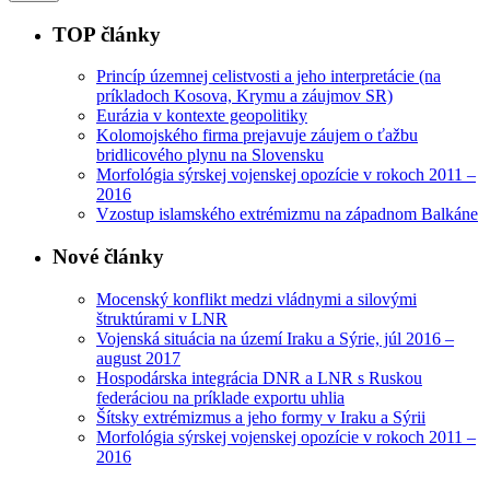
TOP články
Princíp územnej celistvosti a jeho interpretácie (na
príkladoch Kosova, Krymu a záujmov SR)
Eurázia v kontexte geopolitiky
Kolomojského firma prejavuje záujem o ťažbu
bridlicového plynu na Slovensku
Morfológia sýrskej vojenskej opozície v rokoch 2011 –
2016
Vzostup islamského extrémizmu na západnom Balkáne
Nové články
Mocenský konflikt medzi vládnymi a silovými
štruktúrami v LNR
Vojenská situácia na území Iraku a Sýrie, júl 2016 –
august 2017
Hospodárska integrácia DNR a LNR s Ruskou
federáciou na príklade exportu uhlia
Šítsky extrémizmus a jeho formy v Iraku a Sýrii
Morfológia sýrskej vojenskej opozície v rokoch 2011 –
2016