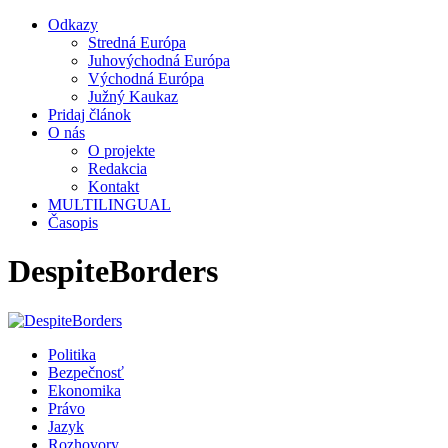
Odkazy
Stredná Európa
Juhovýchodná Európa
Východná Európa
Južný Kaukaz
Pridaj článok
O nás
O projekte
Redakcia
Kontakt
MULTILINGUAL
Časopis
DespiteBorders
Politika
Bezpečnosť
Ekonomika
Právo
Jazyk
Rozhovory