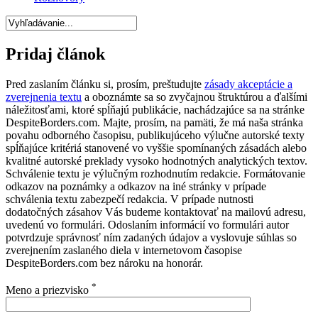
Pridaj článok
Pred zaslaním článku si, prosím, preštudujte
zásady akceptácie a
zverejnenia textu
a oboznámte sa so zvyčajnou štruktúrou a ďalšími
náležitosťami, ktoré spĺňajú publikácie, nachádzajúce sa na stránke
DespiteBorders.com. Majte, prosím, na pamäti, že má naša stránka
povahu odborného časopisu, publikujúceho výlučne autorské texty
spĺňajúce kritériá stanovené vo vyššie spomínaných zásadách alebo
kvalitné autorské preklady vysoko hodnotných analytických textov.
Schválenie textu je výlučným rozhodnutím redakcie. Formátovanie
odkazov na poznámky a odkazov na iné stránky v prípade
schválenia textu zabezpečí redakcia. V prípade nutnosti
dodatočných zásahov Vás budeme kontaktovať na mailovú adresu,
uvedenú vo formulári. Odoslaním informácií vo formulári autor
potvrdzuje správnosť ním zadaných údajov a vyslovuje súhlas so
zverejnením zaslaného diela v internetovom časopise
DespiteBorders.com bez nároku na honorár.
*
Meno a priezvisko