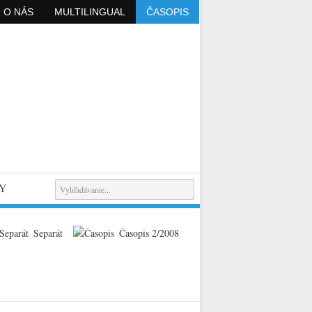
O NÁS
MULTILINGUAL
ČASOPIS
Y
Separát
Časopis 2/2008