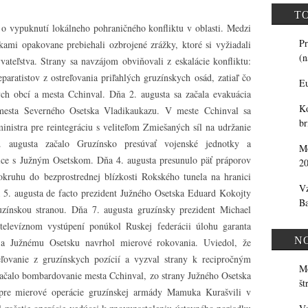
T
 o vypuknutí lokálneho pohraničného konfliktu v oblasti. Medzi
Pr
ami opakovane prebiehali ozbrojené zrážky, ktoré si vyžiadali
(n
vateľstva. Strany sa navzájom obviňovali z eskalácie konfliktu:
paratistov z ostreľovania priľahlých gruzínskych osád, zatiaľ čo
Eu
ých obcí a mesta Cchinval. Dňa 2. augusta sa začala evakuácia
Ko
mesta Severného Osetska Vladikaukazu. V meste Cchinval sa
br
ministra pre reintegráciu s veliteľom Zmiešaných síl na udržanie
augusta začalo Gruzínsko presúvať vojenské jednotky a
Mo
nice s Južným Osetskom. Dňa 4. augusta presunulo päť práporov
20
kruhu do bezprostrednej blízkosti Rokského tunela na hranici
Vz
5. augusta de facto prezident Južného Osetska Eduard Kokojty
Ba
ruzínskou stranou. Dňa 7. augusta gruzínsky prezident Michael
 televíznom vystúpení ponúkol Ruskej federácii úlohu garanta
N
 a Južnému Osetsku navrhol mierové rokovania. Uviedol, že
ľovanie z gruzínskych pozícií a vyzval strany k recipročným
Mo
ačalo bombardovanie mesta Cchinval, zo strany Južného Osetska
št
u pre mierové operácie gruzínskej armády Mamuka Kurašvili v