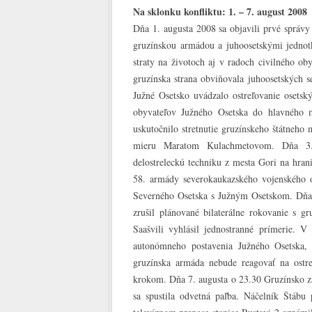
Na sklonku konfliktu: 1. – 7. august 2008
Dňa 1. augusta 2008 sa objavili prvé správy
gruzínskou armádou a juhoosetskými jednotk
straty na životoch aj v radoch civilného oby
gruzínska strana obviňovala juhoosetských se
Južné Osetsko uvádzalo ostreľovanie osetsk
obyvateľov Južného Osetska do hlavného 
uskutočnilo stretnutie gruzínskeho štátneho 
mieru Maratom Kulachmetovom. Dňa 3. 
delostreleckú techniku z mesta Gori na hra
58. armády severokaukazského vojenského o
Severného Osetska s Južným Osetskom. Dňa 
zrušil plánované bilaterálne rokovanie s g
Saašvili vyhlásil jednostranné prímerie. V
autonómneho postavenia Južného Osetska,
gruzínska armáda nebude reagovať na ostre
krokom. Dňa 7. augusta o 23.30 Gruzínsko z
sa spustila odvetná paľba. Náčelník Štáb