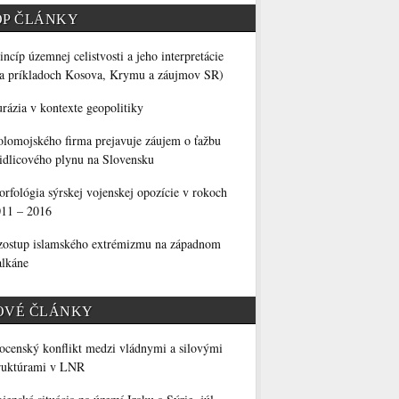
OP ČLÁNKY
incíp územnej celistvosti a jeho interpretácie
a príkladoch Kosova, Krymu a záujmov SR)
rázia v kontexte geopolitiky
lomojského firma prejavuje záujem o ťažbu
idlicového plynu na Slovensku
rfológia sýrskej vojenskej opozície v rokoch
11 – 2016
ostup islamského extrémizmu na západnom
lkáne
OVÉ ČLÁNKY
censký konflikt medzi vládnymi a silovými
ruktúrami v LNR