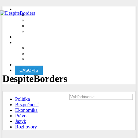
ODKAZY
STREDNÁ EURÓPA
JUHOVÝCHODNÁ EURÓPA
VÝCHODNÁ EURÓPA
JUŽNÝ KAUKAZ
PRIDAJ ČLÁNOK
O NÁS
O PROJEKTE
REDAKCIA
KONTAKT
MULTILINGUAL
ČASOPIS
DespiteBorders
Politika
Bezpečnosť
Ekonomika
Právo
Jazyk
Rozhovory