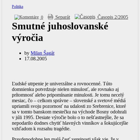
Politika
Separát
Časopis 2/2005
0
Smutné juhoslovanské
výročia
by
Milan Šagát
17.08.2005
Ľudské utrpenie je univerzálne a rovnocenné. Túto
domnienku potvrdzuje nielen minulosť, ale rovnako aj
prítomnosť alebo pripomínanie minulosti. Je tomu necelý
mesiac, čo – celkom správne – slovenské a svetové médiá
upriamili svoju pozornosť na udalosti zo Srebrenice, ktoré
sa v tomto banskom mestečku na východe Bosny odohrali
v júli 1995. Desiate výročie bolo o to nešťastnejšie, že sa
nepodarilo dodnes chytiť hlavných vinníkov a šokujúcejšie
vzhľadom k rozsahu tragédie.
Pravdepodobne len malá časť verejnosti však vie, že v