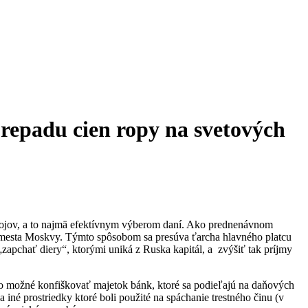
prepadu cien ropy na svetových
drojov, a to najmä efektívnym výberom daní. Ako prednenávnom
 mesta Moskvy. Týmto spôsobom sa presúva ťarcha hlavného platcu
„zapchať diery“, ktorými uniká z Ruska kapitál, a zvýšiť tak príjmy
lo možné konfiškovať majetok bánk, ktoré sa podieľajú na daňových
né prostriedky ktoré boli použité na spáchanie trestného činu (v