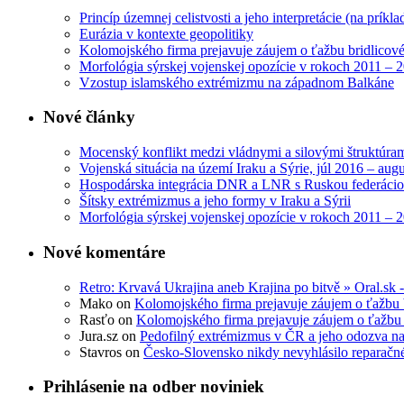
Princíp územnej celistvosti a jeho interpretácie (na pr
Eurázia v kontexte geopolitiky
Kolomojského firma prejavuje záujem o ťažbu bridlicov
Morfológia sýrskej vojenskej opozície v rokoch 2011 – 
Vzostup islamského extrémizmu na západnom Balkáne
Nové články
Mocenský konflikt medzi vládnymi a silovými štruktúr
Vojenská situácia na území Iraku a Sýrie, júl 2016 – aug
Hospodárska integrácia DNR a LNR s Ruskou federáciou 
Šítsky extrémizmus a jeho formy v Iraku a Sýrii
Morfológia sýrskej vojenskej opozície v rokoch 2011 – 
Nové komentáre
Retro: Krvavá Ukrajina aneb Krajina po bitvě » Oral.sk -
Mako
on
Kolomojského firma prejavuje záujem o ťažbu 
Rasťo
on
Kolomojského firma prejavuje záujem o ťažbu 
Jura.sz
on
Pedofilný extrémizmus v ČR a jeho odozva n
Stavros
on
Česko-Slovensko nikdy nevyhlásilo reparačn
Prihlásenie na odber noviniek