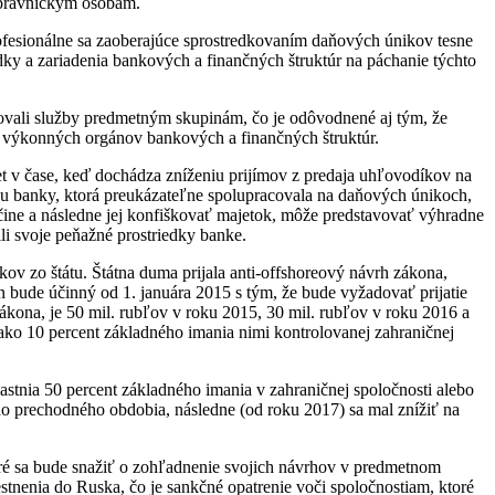
m právnickým osobám.
ofesionálne sa zaoberajúce sprostredkovaním daňových únikov tesne
dky a zariadenia bankových a finančných štruktúr na páchanie týchto
ovali služby predmetným skupinám, čo je odôvodnené aj tým, že
 výkonných orgánov bankových a finančných štruktúr.
et v čase, keď dochádza zníženiu prijímov z predaja uhľovodíkov na
etku banky, ktorá preukázateľne spolupracovala na daňových únikoch,
m čine a následne jej konfiškovať majetok, môže predstavovať výhradne
li svoje peňažné prostriedky banke.
ov zo štátu. Štátna duma prijala anti-offshoreový návrh zákona,
n bude účinný od 1. januára 2015 s tým, že bude vyžadovať prijatie
zákona, je 50 mil. rubľov v roku 2015, 30 mil. rubľov v roku 2016 a
ako 10 percent základného imania nimi kontrolovanej zahraničnej
astnia 50 percent základného imania v zahraničnej spoločnosti alebo
o prechodného obdobia, následne (od roku 2017) sa mal znížiť na
ktoré sa bude snažiť o zohľadnenie svojich návrhov v predmetnom
estnenia do Ruska, čo je sankčné opatrenie voči spoločnostiam, ktoré