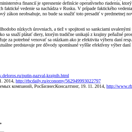
isterstva financií je spresnenie definície operatívneho riadenia, kto
 faktické vedenie sa nachádza v Rusku. V prípade faktického vedenia 
ový zákon neobsahuje, no bude sa snažiť toto presadiť v predmetnej no
 dlhodobo nízkych úrovniach, a tiež v spojitosti so sankciami uvalen
sko sa snaží plátať diery, ktorým tradične unikajú z krajiny peňažné 
je za potrebné venovať sa otázkam ako je efektivita výberu daní resp.
ktuálne predstavuje pre dôvody spomínané vyššie efektívny výber daní 
.deloros.ru/putin-nazval-krajnih.html
1. 2014,
http://rbcdaily.ru/economy/562949993022797
мых компаний, РосБизнесКонсалтинг, 19. 11. 2014,
http://www.r
*