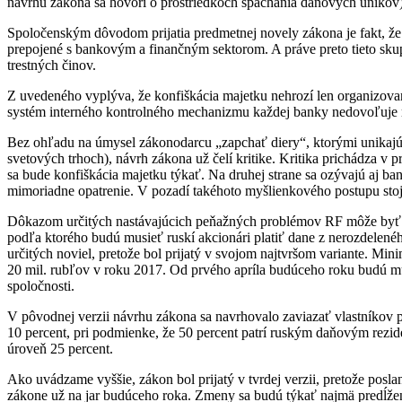
návrhu zákona sa hovorí o prostriedkoch spáchania daňových únikov),
Spoločenským dôvodom prijatia predmetnej novely zákona je fakt, že
prepojené s bankovým a finančným sektorom. A práve preto tieto skup
trestných činov.
Z uvedeného vyplýva, že konfiškácia majetku nehrozí len organizova
systém interného kontrolného mechanizmu každej banky nedovoľuje 
Bez ohľadu na úmysel zákonodarcu „zapchať diery“, ktorými unikajú p
svetových trhoch), návrh zákona už čelí kritike. Kritika prichádza v
sa bude konfiškácia majetku týkať. Na druhej strane sa ozývajú aj ba
mimoriadne opatrenie. V pozadí takéhoto myšlienkového postupu stojí 
Dôkazom určitých nastávajúcich peňažných problémov RF môže byť prij
podľa ktorého budú musieť ruskí akcionári platiť dane z nerozdelen
určitých noviel, pretože bol prijatý v svojom najtvršom variante. Mi
20 mil. rubľov v roku 2017. Od prvého apríla budúceho roku budú mus
spoločnosti.
V pôvodnej verzii návrhu zákona sa navrhovalo zaviazať vlastníkov pl
10 percent, pri podmienke, že 50 percent patrí ruským daňovým rezi
úroveň 25 percent.
Ako uvádzame vyššie, zákon bol prijatý v tvrdej verzii, pretože posl
zákone už na jar budúceho roka. Zmeny sa budú týkať najmä predĺženia 