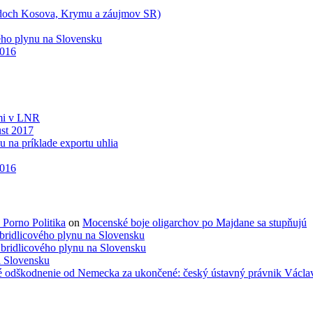
íkladoch Kosova, Krymu a záujmov SR)
ého plynu na Slovensku
2016
ami v LNR
ust 2017
na príklade exportu uhlia
2016
 Porno Politika
on
Mocenské boje oligarchov po Majdane sa stupňujú
bridlicového plynu na Slovensku
bridlicového plynu na Slovensku
a Slovensku
é odškodnenie od Nemecka za ukončené: český ústavný právnik Václav