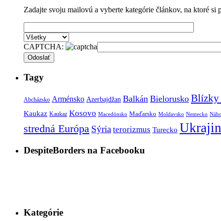
Zadajte svoju mailovú a vyberte kategórie článkov, na ktoré si 
CAPTCHA:
Tagy
Blízky
Balkán
Bielorusko
Arménsko
Azerbajdžan
Abcházsko
Kosovo
Kaukaz
Kaukaz
Maďarsko
Macedónsko
Moldavsko
Nemecko
Náho
Ukraji
stredná Európa
Sýria
terorizmus
Turecko
DespiteBorders na Facebooku
Kategórie