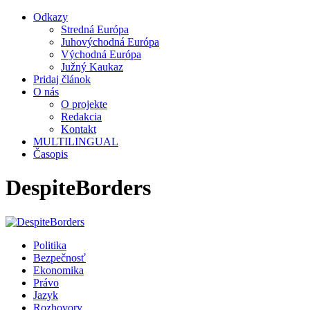
Odkazy
Stredná Európa
Juhovýchodná Európa
Východná Európa
Južný Kaukaz
Pridaj článok
O nás
O projekte
Redakcia
Kontakt
MULTILINGUAL
Časopis
DespiteBorders
Politika
Bezpečnosť
Ekonomika
Právo
Jazyk
Rozhovory