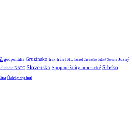
a
Gruzínsko
geopolitika
Irán
ISIL
Južný
Irak
Izrael
Japonsko
Južné Osetsko
Slovensko
Srbsko
Spojené štáty americké
á aliancia NATO
Ďaleký východ
Čína