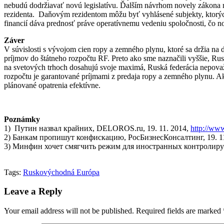
nebudú dodržiavať novú legislatívu. Ďalším návrhom novely zákona min
rezidenta. Daňovým rezidentom môžu byť vyhlásené subjekty, ktorých
financií dáva prednosť práve operatívnemu vedeniu spoločnosti, čo n
Záver
V súvislosti s vývojom cien ropy a zemného plynu, ktoré sa držia na
príjmov do štátneho rozpočtu RF. Preto ako sme naznačili vyššie, Ru
na svetových trhoch dosahujú svoje maximá, Ruská federácia nepovažu
rozpočtu je garantované príjmami z predaja ropy a zemného plynu. A
plánované opatrenia efektívne.
Poznámky
1) Путин назвал крайних, DELOROS.ru, 19. 11. 2014,
http://www
2) Банкам пропишут конфискацию, РосБизнесКонсалтинг, 19. 1
3) Минфин хочет смягчить режим для иностранных контролируе
Tags:
Rusko
východná Európa
Leave a Reply
Your email address will not be published.
Required fields are marked