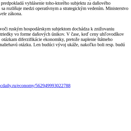
rý predpokladá vyhlásenie toho-ktorého subjektu za daňového
sa rozlišuje medzi operatívnym a strategickým vedením. Ministerstvo
vele zákona.
ými voči ruským hospodárskym subjektom dochádza k znižovaniu
prostriedky vo forme daňových únikov. V čase, keď ceny uhľovodíkov
 otázkam diferzifikácie ekonomiky, pretože naplenie štátneho
naliehavú otázku. Len budúci vývoj ukáže, nakoľko boli resp. budú
bcdaily.ru/economy/562949993022788