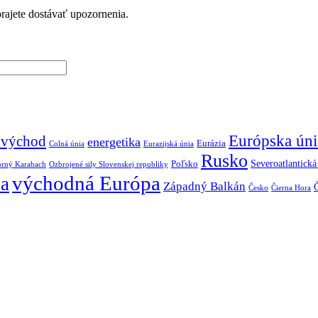
prajete dostávať upozornenia.
Európska úni
 východ
energetika
Eurázia
Colná únia
Eurazijská únia
Rusko
Severoatlantick
Poľsko
rný Karabach
Ozbrojené sily Slovenskej republiky
východná Európa
na
Západný Balkán
Česko
Čierna Hora