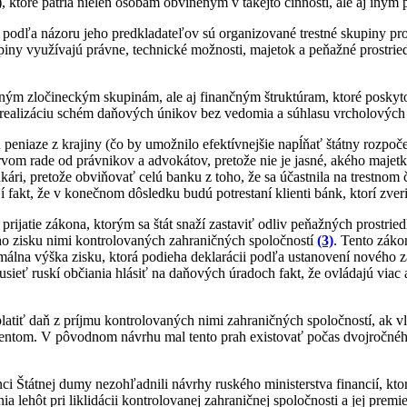
 ktoré patria nielen osobám obvineným v takejto činnosti, ale aj iný
 podľa názoru jeho predkladateľov sú organizované trestné skupiny pr
iny využívajú právne, technické možnosti, majetok a peňažné prostrie
ným zločineckým skupinám, ale aj finančným štruktúram, ktoré poskyt
realizáciu schém daňových únikov bez vedomia a súhlasu vrcholových
eniaze z krajiny (čo by umožnilo efektívnejšie napĺňať štátny rozpoč
 prvom rade od právnikov a advokátov, pretože nie je jasné, akého maj
nkári, pretože obviňovať celú banku z toho, že sa účastnila na trestno
fakt, že v konečnom dôsledku budú potrestaní klienti bánk, ktorí zveri
atie zákona, ktorým sa štát snaží zastaviť odliv peňažných prostriedk
ého zisku nimi kontrolovaných zahraničných spoločností
(3)
. Tento záko
nimálna výška zisku, ktorá podieha deklarácii podľa ustanovení nového 
ieť ruskí občiania hlásiť na daňových úradoch fakt, že ovládajú viac 
atiť daň z príjmu kontrolovaných nimi zahraničných spoločností, ak vl
dentom. V pôvodnom návrhu mal tento prah existovať počas dvojročnéh
anci Štátnej dumy nezohľadnili návrhy ruského ministerstva financií, 
lehôt pri liklidácii kontrolovanej zahraničnej spoločnosti a jej premi