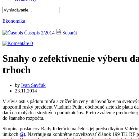
Ekonomika
Časopis 2/2014
Separát
0
Snahy o zefektívnenie výberu da
trhoch
by
Ivan Savčuk
23.11.2014
V súvislosti s pádom rubľa a znížením ceny uhľovodíkov na svetovýc
upozornil ruský prezident Vladimír Putin, obchodné siete zle platia d
daní na malých a stredných podnikateľov. Preto zvrátenie predmetnej t
do štátneho rozpočtu.
Skupina poslancov Rady federácie na čele s jej predsedkyňou Valér
únikoch
(2)
. Navrhuje sa konkrétne novelizovať článok 199 TK RF prá