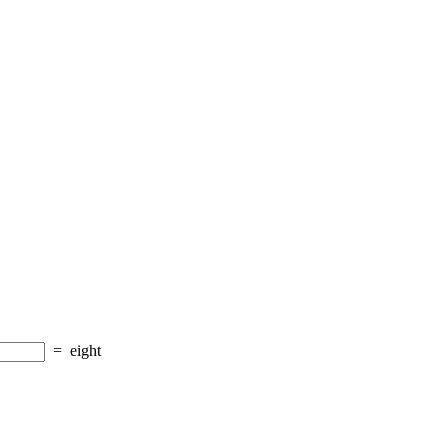
=
eight