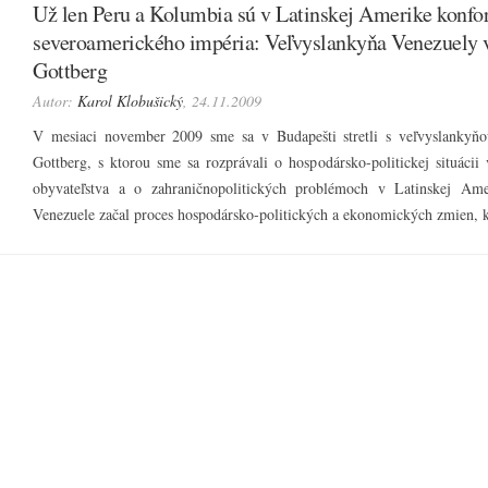
Už len Peru a Kolumbia sú v Latinskej Amerike konfor
severoamerického impéria: Veľvyslankyňa Venezuely
Gottberg
Autor:
Karol Klobušický
, 24.11.2009
V mesiaci november 2009 sme sa v Budapešti stretli s veľvyslanky
Gottberg, s ktorou sme sa rozprávali o hospodársko-politickej situácii 
obyvateľstva a o zahraničnopolitických problémoch v Latinskej Am
Venezuele začal proces hospodársko-politických a ekonomických zmien,