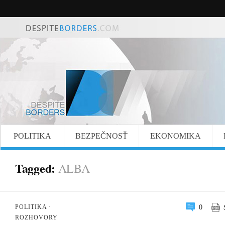
POLITIKA
BEZPEČNOSŤ
EKONOMIKA
Tagged:
ALBA
S
POLITIKA
·
0
ROZHOVORY