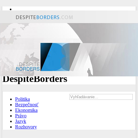
ODKAZY
STREDNÁ EURÓPA
JUHOVÝCHODNÁ EURÓPA
VÝCHODNÁ EURÓPA
JUŽNÝ KAUKAZ
PRIDAJ ČLÁNOK
O NÁS
O PROJEKTE
REDAKCIA
KONTAKT
MULTILINGUAL
ČASOPIS
DespiteBorders
Politika
Bezpečnosť
Ekonomika
Právo
Jazyk
Rozhovory