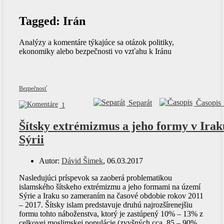
Tagged:
Irán
Analýzy a komentáre týkajúce sa otázok politiky,
ekonomiky alebo bezpečnosti vo vzťahu k Iránu
Bezpečnosť
Separát
Časopis 
1
Šítsky extrémizmus a jeho formy v Irak
Sýrii
Autor:
Dávid Šimek
, 06.03.2017
Nasledujúci príspevok sa zaoberá problematikou
islamského šítskeho extrémizmu a jeho formami na území
Sýrie a Iraku so zameraním na časové obdobie rokov 2011
– 2017. Šítsky islam predstavuje druhú najrozšírenejšiu
formu tohto náboženstva, ktorý je zastúpený 10% – 13% z
celkovej moslimskej populácie (zvyšných cca. 85 – 90%