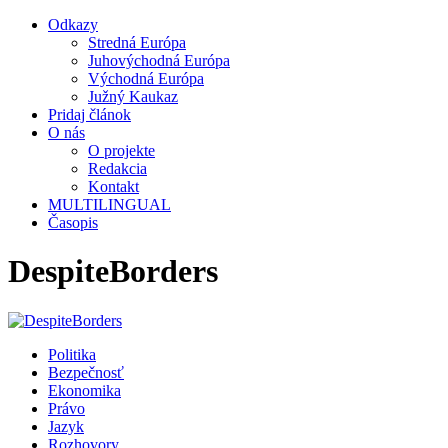
Odkazy
Stredná Európa
Juhovýchodná Európa
Východná Európa
Južný Kaukaz
Pridaj článok
O nás
O projekte
Redakcia
Kontakt
MULTILINGUAL
Časopis
DespiteBorders
Politika
Bezpečnosť
Ekonomika
Právo
Jazyk
Rozhovory