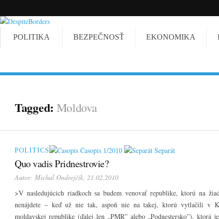
POLITIKA
BEZPEČNOSŤ
EKONOMIKA
Tagged:
Moldova
Časopis 1/2010
Separát
POLITICS
Quo vadis Pridnestrovie?
Autor:
Michal Ondrejčík
, 21.02.2010
>V nasledujúcich riadkoch sa budem venovať republike, ktorú na žiadn
nenájdete – keď už nie tak, aspoň nie na takej, ktorú vytlačili v 
moldavskej republike (ďalej len „PMR” alebo „Podnestersko”), ktorá j