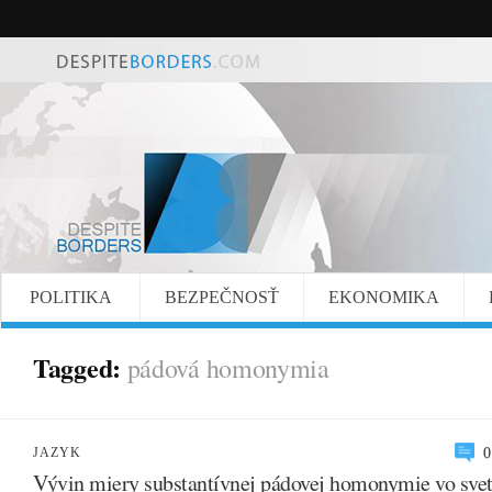
POLITIKA
BEZPEČNOSŤ
EKONOMIKA
Tagged:
pádová homonymia
JAZYK
0
Vývin miery substantívnej pádovej homonymie vo svet