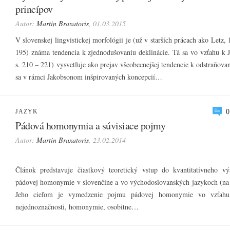
princípov
Autor:
Martin Braxatoris
, 01.03.2015
V slovenskej lingvistickej morfológii je (už v starších prácach ako Letz,
195) známa tendencia k zjednodušovaniu deklinácie. Tá sa vo vzťahu k 
s. 210 – 221) vysvetľuje ako prejav všeobecnejšej tendencie k odstraňov
sa v rámci Jakobsonom inšpirovaných koncepcií…
JAZYK
0
Pádová homonymia a súvisiace pojmy
Autor:
Martin Braxatoris
, 23.02.2014
Článok predstavuje čiastkový teoretický vstup do kvantitatívneho v
pádovej homonymie v slovenčine a vo východoslovanských jazykoch (na 
Jeho cieľom je vymedzenie pojmu pádovej homonymie vo vzťa
nejednoznačnosti, homonymie, osobitne…