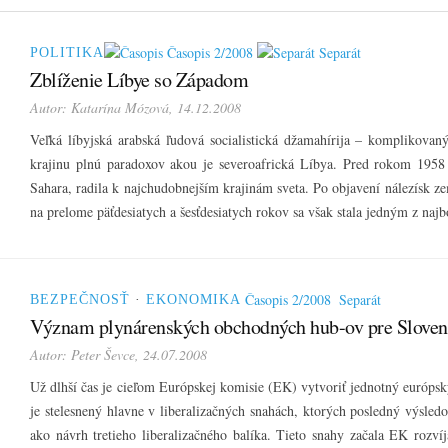
Časopis 2/2008
Separát
POLITIKA
Zblíženie Líbye so Západom
Autor:
Katarína Mózová
, 14.12.2008
Veľká líbyjská arabská ľudová socialistická džamahírija – komplikova
krajinu plnú paradoxov akou je severoafrická Líbya. Pred rokom 1958
Sahara, radila k najchudobnejším krajinám sveta. Po objavení nálezísk z
na prelome päťdesiatych a šesťdesiatych rokov sa však stala jedným z naj
Časopis 2/2008
Separát
BEZPEČNOSŤ
·
EKONOMIKA
Význam plynárenských obchodných hub-ov pre Sloven
Autor:
Peter Ševce
, 24.07.2008
Už dlhší čas je cieľom Európskej komisie (EK) vytvoriť jednotný európs
je stelesnený hlavne v liberalizačných snahách, ktorých posledný výsled
ako návrh tretieho liberalizačného balíka. Tieto snahy začala EK rozví