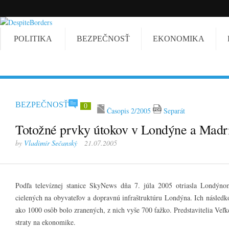
POLITIKA
BEZPEČNOSŤ
EKONOMIKA
BEZPEČNOSŤ
0
Časopis 2/2005
Separát
Totožné prvky útokov v Londýne a Madr
by
Vladimír Sečanský
21.07.2005
Podľa televíznej stanice SkyNews dňa 7. júla 2005 otriasla Londýnom
cielených na obyvateľov a dopravnú infraštruktúru Londýna. Ich násled
ako 1000 osôb bolo zranených, z nich vyše 700 ťažko. Predstavitelia Veľk
straty na ekonomike.