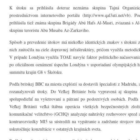
K útoku sa prihlásila doteraz neznáma skupina Tajná Organi
prostredníctvom internetového portálu (http://www.qal3ati.net/vb).
prihlásila tiež známa skupina Brigády Abú Hafs Al-Masri, zviazaná s A
skupinu teroristu Abu Musaba Az-Zarkaviho.
Spôsob a prevedenie útokov má niekoľko identických znakov s útokmi 
nich zaútočila na ciele dopravnej infraštruktúry, pričom využila metodi
V prípade Londýna využila TOAE navyše faktor politického načasovania
po oficiálnom oznámení úspechu Londýna v usporiadaní olympijských hi
summitu krajín G8 v Škótsku.
Podľa britskej BBC na miesta explózií sa dostavili špecialisti z Madridu,
rozanalyzovali útoky. Do Veľkej Británie bola vypravená aj skupina
spolupodieľať na vyšetrovaní a pátraní po podozrivých osobách. Podľa
Veľkej Británii veľká štábna operácia všetkých bezpečnostných zlo
komunikačné veliteľstvo (GCHQ) analyzuje nahrávky rozhovorov spred a
kontrarozviedky MI5 sa sústredili na vypátranie a zadržanie strojcov út
uskutočňuje konzultácie v ostatných krajinách sveta.