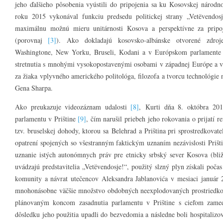
jeho ďalšieho pôsobenia vyústili do pripojenia sa ku Kosovskej náro
roku 2015 vykonával funkciu predsedu politickej strany „Vetëvendosj
maximálnu možnú mieru unitárnosti Kosova a perspektívne za prip
(porovnaj
[3]
). Ako dokladajú kosovsko-albánske otvorené zdroje
Washingtone, New Yorku, Bruseli, Kodani a v Európskom parlamente 
stretnutia s mnohými vysokopostavenými osobami v západnej Európe a
za žiaka vplyvného amerického politológa, filozofa a tvorcu technológie
Gena Sharpa.
Ako preukazuje videozáznam udalosti
[8]
, Kurti dňa 8. októbra 201
parlamentu v Prištine
[9]
, čím narušil priebeh jeho rokovania o prijatí r
tzv. bruselskej dohody, ktorou sa Belehrad a Priština pri sprostredkova
opatrení spojených so všestranným faktickým uznaním nezávislosti Priš
uznanie istých autonómnych práv pre etnicky srbský sever Kosova (bliž
uvádzajú predstavitelia „Vetëvendosje!“, použitý slzný plyn získali počas
komunity a návrat utečencov Aleksandra Jablanovića v mesiaci január 
mnohonásobne väčšie množstvo obdobných neexplodovaných prostriedk
plánovaným koncom zasadnutia parlamentu v Prištine s cieľom zame
dôsledku jeho použitia upadli do bezvedomia a následne boli hospitaliz