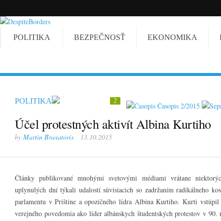
POLITIKA
BEZPEČNOSŤ
EKONOMIKA
POLITIKA
2
Časopis 2/2015
Účel protestných aktivít Albina Kurtiho
by
Martin Braxatoris
13.10.2015
Články publikované mnohými svetovými médiami vrátane niektorý
uplynulých dní týkali udalostí súvisiacich so zadržaním radikálneho kos
parlamentu v Prištine a opozičného lídra Albina Kurtiho. Kurti vstúpi
verejného povedomia ako líder albánskych študentských protestov v 90. r