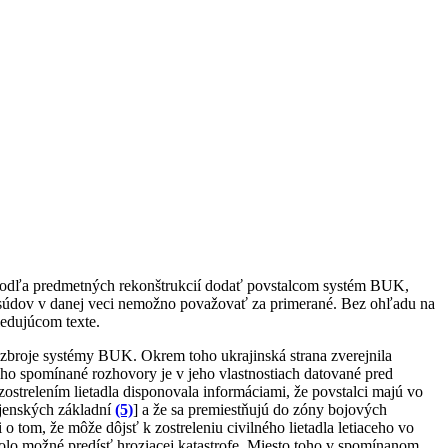
a podľa predmetných rekonštrukcií dodať povstalcom systém BUK,
ch súdov v danej veci nemožno považovať za primerané. Bez ohľadu na
ledujúcom texte.
 výzbroje systémy BUK. Okrem toho ukrajinská strana zverejnila
ho spomínané rozhovory je v jeho vlastnostiach datované pred
ostrelením lietadla disponovala informáciami, že povstalci majú vo
ojenských základní
(5)
] a že sa premiestňujú do zóny bojových
 o tom, že môže dôjsť k zostreleniu civilného lietadla letiaceho vo
 bolo možné predísť hroziacej katastrofe. Miesto toho v spomínanom