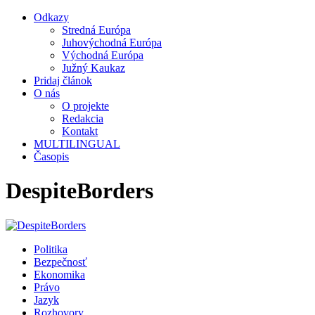
Odkazy
Stredná Európa
Juhovýchodná Európa
Východná Európa
Južný Kaukaz
Pridaj článok
O nás
O projekte
Redakcia
Kontakt
MULTILINGUAL
Časopis
DespiteBorders
Politika
Bezpečnosť
Ekonomika
Právo
Jazyk
Rozhovory