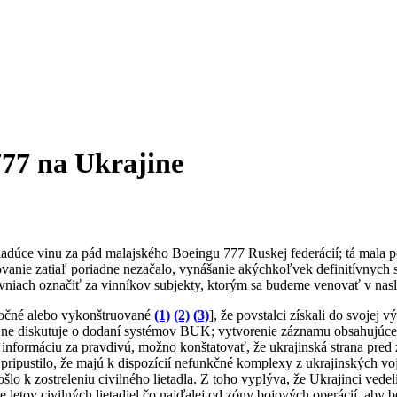
77 na Ukrajine
kladúce vinu za pád malajského Boeingu 777 Ruskej federácií; tá mal
trovanie zatiaľ poriadne nezačalo, vynášanie akýchkoľvek definitívny
rovniach označiť za vinníkov subjekty, ktorým sa budeme venovať v nas
utočné alebo vykonštruované
(1)
(2)
(3)
], že povstalci získali do svojej
ajne diskutuje o dodaní systémov BUK; vytvorenie záznamu obsahujúce
nformáciu za pravdivú, možno konštatovať, že ukrajinská strana pred z
pripustilo, že majú k dispozícií nefunkčné komplexy z ukrajinských v
lo k zostreleniu civilného lietadla. Z toho vyplýva, že Ukrajinci vedeli
e letov civilných lietadiel čo najďalej od zóny bojových operácií, aby