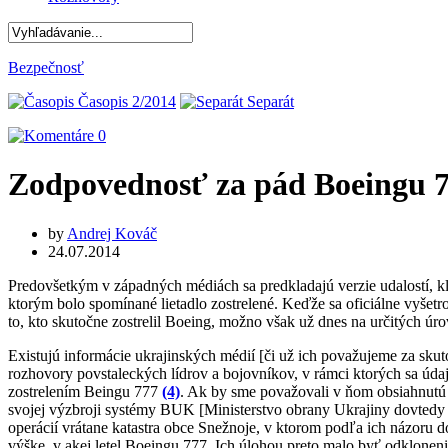
Bezpečnosť
Časopis 2/2014
Separát
0
Zodpovednosť za pád Boeingu 7
by
Andrej Kováč
24.07.2014
Predovšetkým v západných médiách sa predkladajú verzie udalostí, 
ktorým bolo spomínané lietadlo zostrelené. Keďže sa oficiálne vyše
to, kto skutočne zostrelil Boeing, možno však už dnes na určitých ú
Existujú informácie ukrajinských médií [či už ich považujeme za sk
rozhovory povstaleckých lídrov a bojovníkov, v rámci ktorých sa úd
zostrelením Beingu 777
(4)
. Ak by sme považovali v ňom obsiahnutú i
svojej výzbroji systémy BUK [Ministerstvo obrany Ukrajiny dovtedy 
operácií vrátane katastra obce Snežnoje, v ktorom podľa ich názoru doš
výške, v akej letel Boeingu 777. Ich úlohou preto malo byť odkloneni